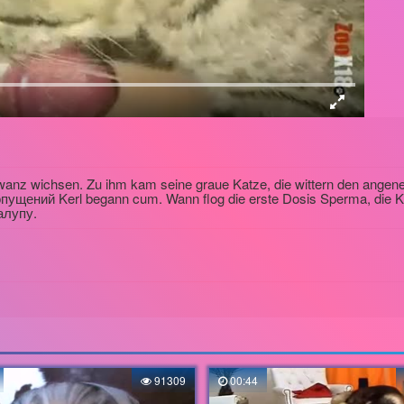
hwanz wichsen. Zu ihm kam seine graue Katze, die wittern den ange
опущений Kerl begann cum. Wann flog die erste Dosis Sperma, die K
алупу.
91309
00:44