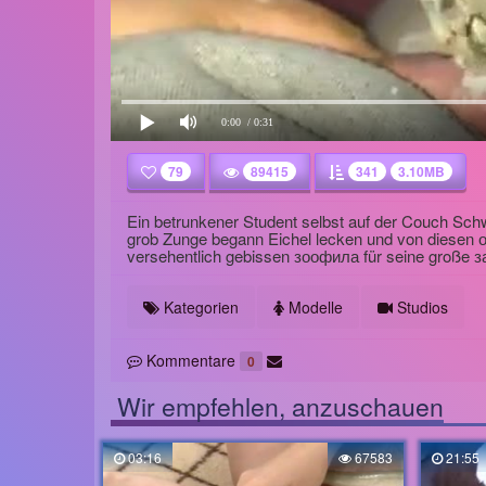
0:00
/ 0:31
79
89415
341
3.10MB
Ein betrunkener Student selbst auf der Couch Sc
grob Zunge begann Eichel lecken und von diesen 
versehentlich gebissen зоофила für seine große з
Kategorien
Modelle
Studios
Kommentare
0
Wir empfehlen, anzuschauen
03:16
67583
21:55