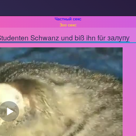
Частный секс
Зоо секс
Studenten Schwanz und biß ihn für залупу