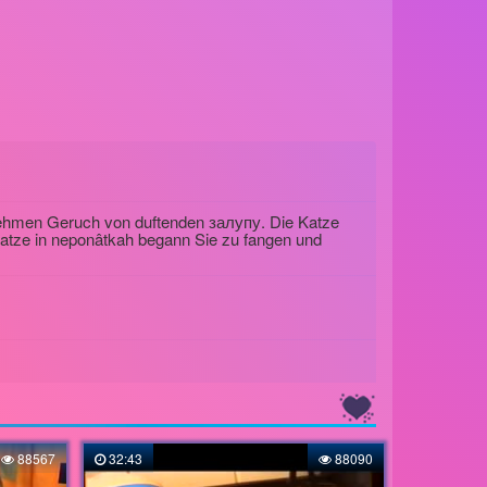
nehmen Geruch von duftenden залупу. Die Katze
atze in neponâtkah begann Sie zu fangen und
88567
32:43
88090