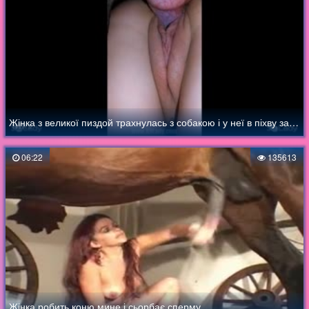
Жінка з великої пиздой трахнулась з собакою і у неї в піхву застряг вузол
06:22
135613
Жінка робить коню мине і сьорбає сперму