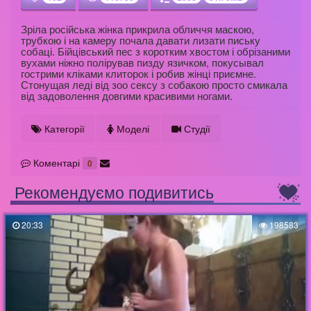
Зріла російська жінка прикрила обличчя маскою,
трубкою і на камеру почала давати лизати письку
собаці. Бійцівський пес з коротким хвостом і обрізаними
вухами ніжно полірував пизду язичком, покусывал
гострими кліками клиторок і робив жінці приємне.
Стонущая леді від зоо сексу з собакою просто смикала
від задоволення довгими красивими ногами.
Категорії
Моделі
Студії
Коментарі
0
Рекомендуємо подивитись
20:33
198583