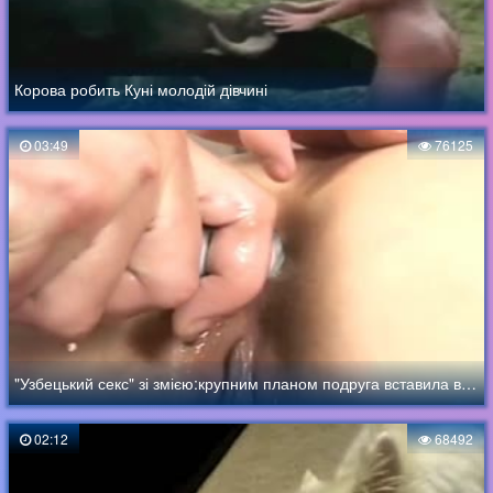
Корова робить Куні молодій дівчині
03:49
76125
"Узбецький секс" зі змією:крупним планом подруга вставила в анал узбечке довгу змію
02:12
68492