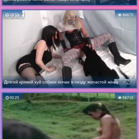
03:55
84670
Довгий кривий хуй собаки кінчає в пизду жопастой жінки
00:25
55715