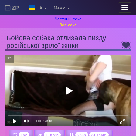
ZP
UA
Меню
Частный секс
Зоо секс
Бойова собака отлизала пизду
російської зрілої жінки
ZP
0:00
/ 23:18
162
116785
2338
81.75MB