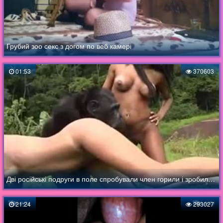
Грубий зоо секс з догом по веб камері
01:53
370603
Дві російські подруги в поле спробували член горили і зробили мавпі мінет
21:24
293027