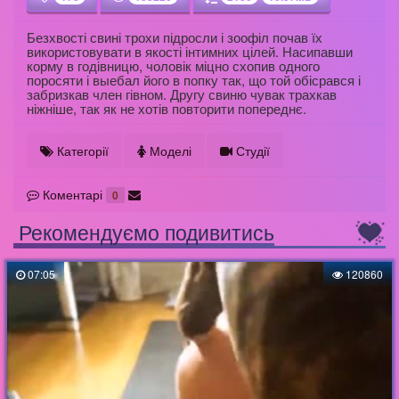
Безхвості свині трохи підросли і зоофіл почав їх
використовувати в якості інтимних цілей. Насипавши
корму в годівницю, чоловік міцно схопив одного
поросяти і выебал його в попку так, що той обісрався і
забризкав член гівном. Другу свиню чувак трахкав
ніжніше, так як не хотів повторити попереднє.
Категорії
Моделі
Студії
Коментарі
0
Рекомендуємо подивитись
07:05
120860