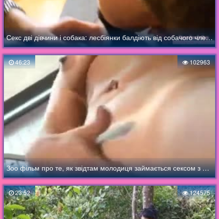
Секс дві дівчини і собака: лесбіянки балдіють від собачого члена в пизде
46:23
102963
Зоо фільм про те, як звідтам молодиця займається сексом з ослом
23:52
124575