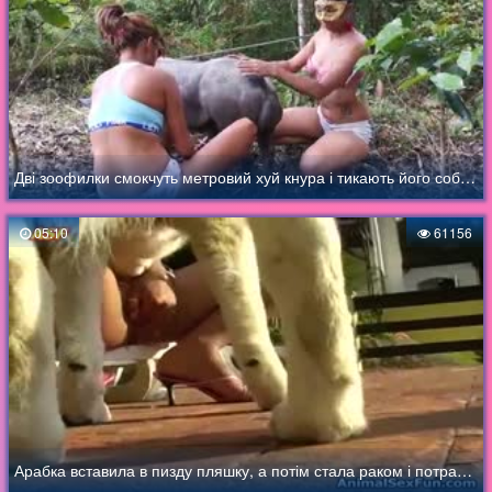
Дві зоофилки смокчуть метровий хуй кнура і тикають його собі в піськи
05:10
61156
Арабка вставила в пизду пляшку, а потім стала раком і потрахалась з собакою