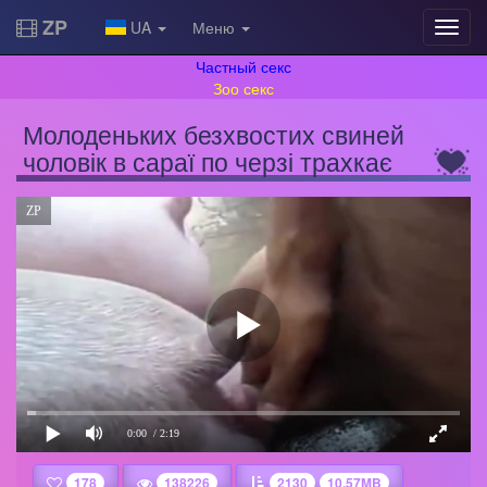
ZP
UA
Меню
Частный секс
Зоо секс
Молоденьких безхвостих свиней
чоловік в сараї по черзі трахкає
ZP
0:00
/ 2:19
178
138226
2130
10.57MB