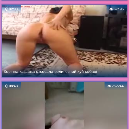
02:03
57195
Корінна казашка отсосала величезний хуй собаці
08:43
262244