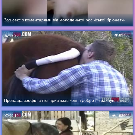
Зоо секс з коментарями від молоденької російської брюнетки
02:25
83758
Пропаща зоофіл в лісі прив'язав коня і добре її трахнув, знімаючи зоо секс на камеру
09:19
168605