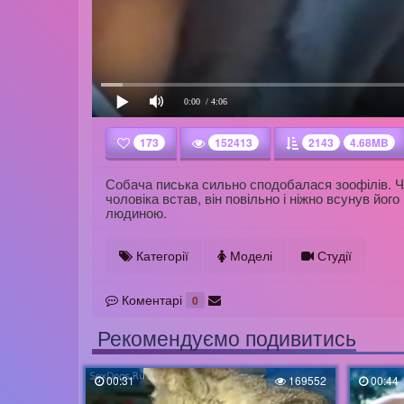
0:00
/ 4:06
173
152413
2143
4.68MB
Собача писька сильно сподобалася зоофілів. Чо
чоловіка встав, він повільно і ніжно всунув йо
людиною.
Категорії
Моделі
Студії
Коментарі
0
Рекомендуємо подивитись
00:31
169552
00:44