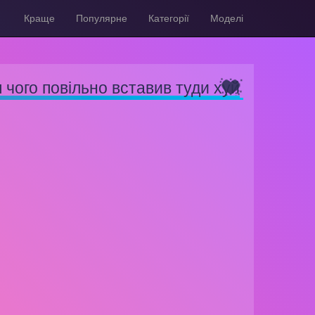
Краще
Популярне
Категорії
Моделі
 чого повільно вставив туди хуй