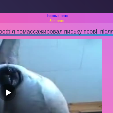
Частный секс
Зоо секс
оофіл помассажировал письку псові, після