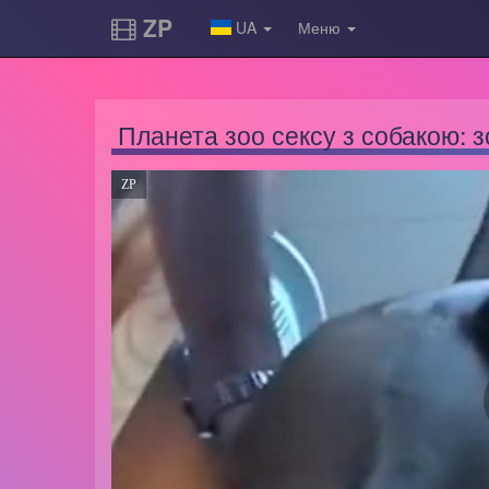
ZP
UA
Меню
Планета зоо сексу з собакою: з
ZP