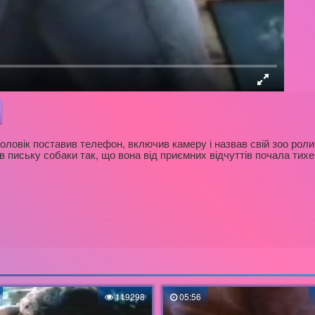
ловік поставив телефон, включив камеру і назвав свій зоо ролик
го в письку собаки так, що вона від приємних відчуттів почала ти
119298
05:56