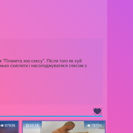
 "Планета зоо сексу". Після того як хуй
хенько скиглити і насолоджуватися сексом з
97939
02:16
78704