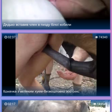
Дядько вставив член в пизду білої кобили
02:37
74340
Конячка з великим хуем-безкоштовно зоо секс
02:17
149549