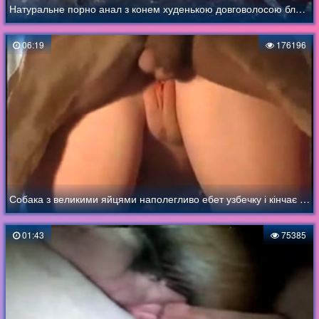
Натуральне порно анал з конем худенькою довговолосою блониднки
06:19
176196
Собака з великими яйцями наполегливо ебет узбечку і кінчає струминно на її голений лобой
01:43
75385