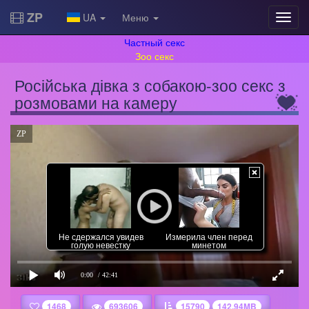
ZP
UA
Меню
Частный секс
Зоо секс
Російська дівка з собакою-зоо секс з
розмовами на камеру
ZP
Не сдержался увидев
Измерила член перед
голую невестку
минетом
0:00
/ 42:41
1468
693606
15790
142.94MB