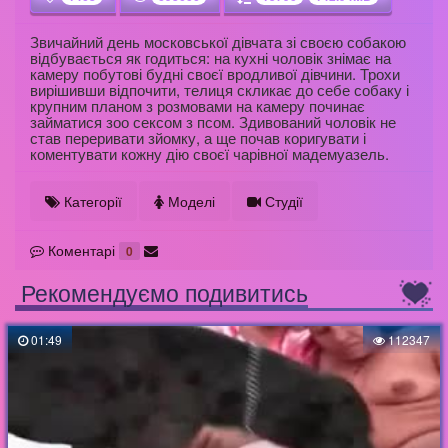
Звичайний день московської дівчата зі своєю собакою
відбувається як годиться: на кухні чоловік знімає на
камеру побутові будні своєї вродливої дівчини. Трохи
вирішивши відпочити, телиця скликає до себе собаку і
крупним планом з розмовами на камеру починає
займатися зоо сексом з псом. Здивований чоловік не
став переривати зйомку, а ще почав коригувати і
коментувати кожну дію своєї чарівної мадемуазель.
Категорії
Моделі
Студії
Коментарі
0
Рекомендуємо подивитись
01:49
112347