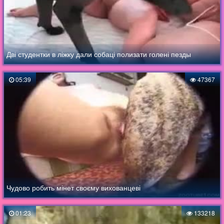
Дві студентки в ліжку дали собаці полизати голені пезды
05:39
47367
Чудово робить мінет своєму вихованцеві
01:23
133218