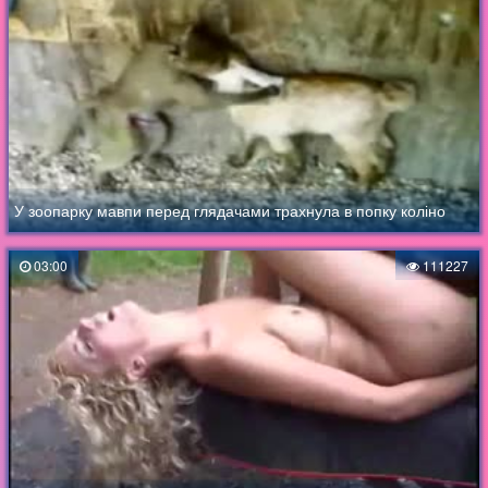
У зоопарку мавпи перед глядачами трахнула в попку коліно
03:00
111227